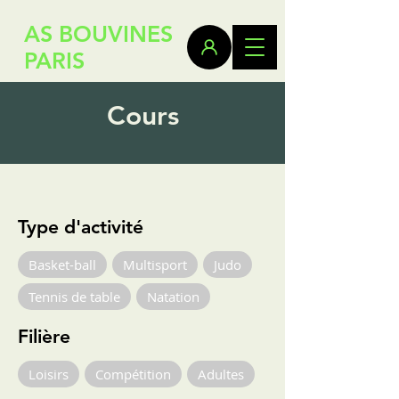
AS BOUVINES
PARIS
Cours
Type d'activité
Basket-ball
Multisport
Judo
Tennis de table
Natation
Filière
Loisirs
Compétition
Adultes